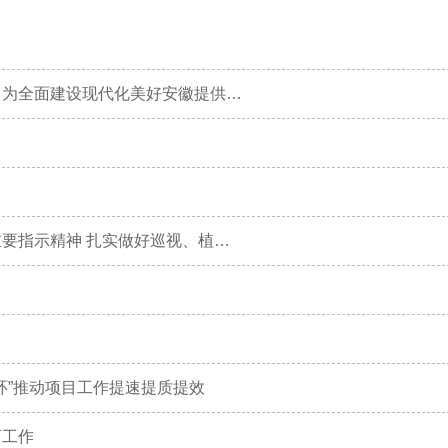
韩俊：大力实施人才兴皖工程全方位培养引进选好用好人才 为全面建设现代化美好安徽提供强有力的人才支撑
《两张烈士
省委常委会会议强调 深入学习贯彻习近平总书记重要讲话重要指示精神 扎实做好巡视、植树造林、扫黄打非等重点工作
闭环”推动项目工作提速提质提效
育工作