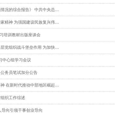
中共中央政治局召开会议 审议《关于二十届中央第二轮巡视情况的综合报告》 中共中央总书记习近平主持会议
李干杰在新当选两院院士研修班座谈会上强调 传承弘扬科学家精神 为强国建设民族复兴伟业再立新功
习培训教材出版座谈会
刘玉杰在全市优秀基层党组织书记座谈会上强调 充分发挥基层党组织战斗堡垒作用 为加快推进乡村全面振兴提供坚强组织保障
习中心组学习会议
关公务员笔试加分公告
省委常委会会议强调 认真学习贯彻习近平总书记重要讲话精神 在新时代推动中部地区崛起中展现安徽作为
省组织工作综述
用人导向引领干事创业导向