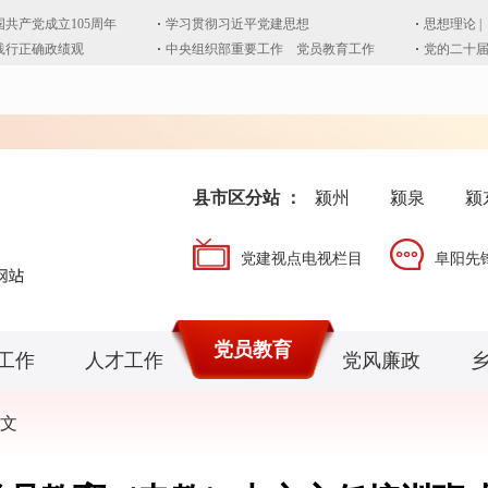
县市区分站 ：
颍州
颍泉
颍
党建视点电视栏目
阜阳先
党员教育
工作
人才工作
党风廉政
文