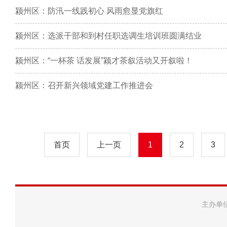
颍州区：防汛一线践初心 风雨愈显党旗红
颍州区：选派干部和到村任职选调生培训班圆满结业
颍州区：“一杯茶 话发展”颍才茶叙活动又开叙啦！
颍州区：召开新兴领域党建工作推进会
首页
上一页
1
2
3
主办单