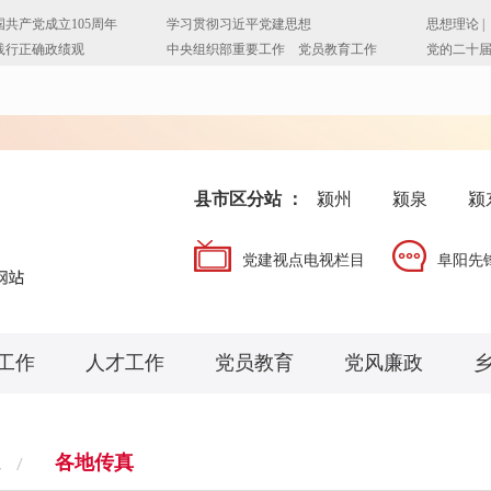
县市区分站 ：
颍州
颍泉
颍
党建视点电视栏目
阜阳先
工作
人才工作
党员教育
党风廉政
各地传真
注