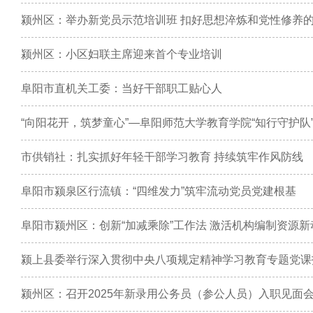
颍州区：举办新党员示范培训班 扣好思想淬炼和党性修养的
颍州区：小区妇联主席迎来首个专业培训
阜阳市直机关工委：当好干部职工贴心人
市供销社：扎实抓好年轻干部学习教育 持续筑牢作风防线
阜阳市颍泉区行流镇：“四维发力”筑牢流动党员党建根基
阜阳市颍州区：创新“加减乘除”工作法 激活机构编制资源新
颍上县委举行深入贯彻中央八项规定精神学习教育专题党课
颍州区：召开2025年新录用公务员（参公人员）入职见面