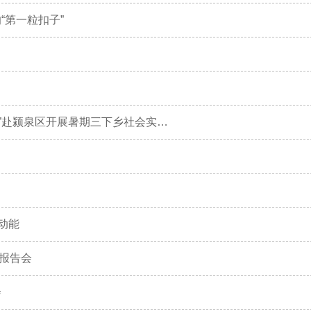
“第一粒扣子”
​“向阳花开，筑梦童心”—阜阳师范大学教育学院“知行守护队”赴颍泉区开展暑期三下乡社会实践活动
动能
报告会
会