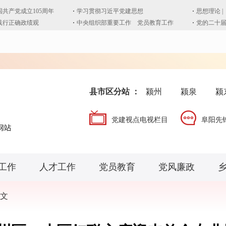
县市区分站 ：
颍州
颍泉
颍
党建视点电视栏目
阜阳先
工作
人才工作
党员教育
党风廉政
文