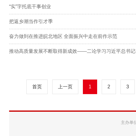
“实”字托底干事创业
把返乡潮当作引才季
奋力做到在推进皖北地区 全面振兴中走在前作示范
首页
上一页
1
2
3
主办单