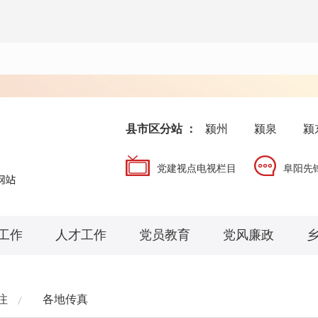
县市区分站 ：
颍州
颍泉
颍
党建视点电视栏目
阜阳先
工作
人才工作
党员教育
党风廉政
注
各地传真