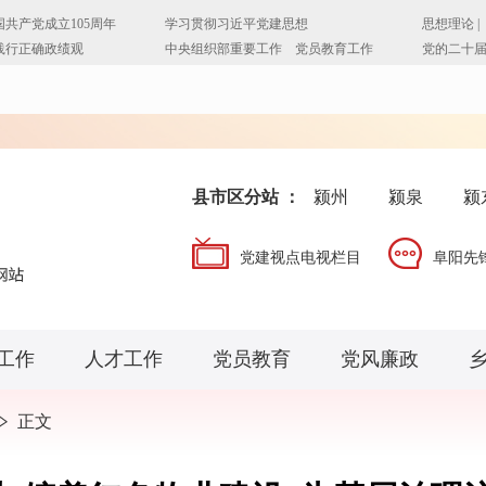
县市区分站 ：
颍州
颍泉
颍
党建视点电视栏目
阜阳先
工作
人才工作
党员教育
党风廉政
正文