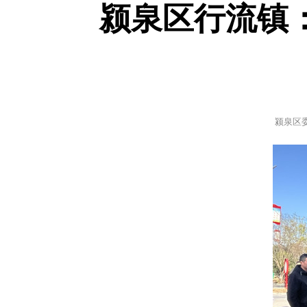
颍泉区行流镇
颍泉区