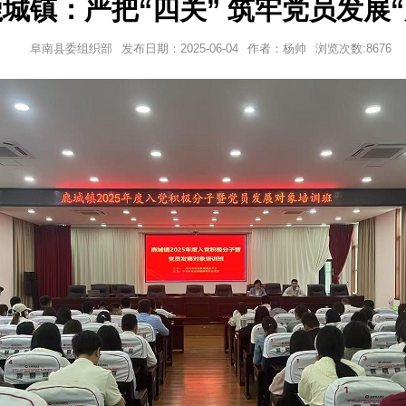
城镇：严把“四关” 筑牢党员发展“
阜南县委组织部
发布日期：
2025-06-04
作者：
杨帅
浏览次数:
8676