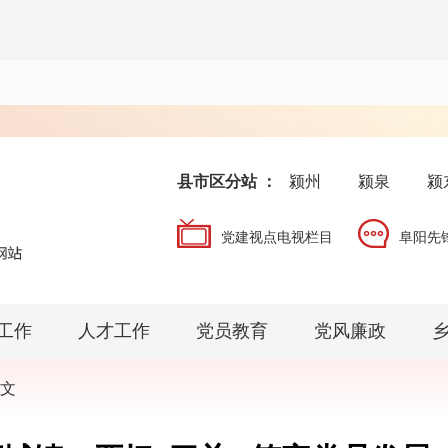
县市区分站 ：
颍州
颍泉
颍
党建视点电视栏目
阜阳先
工作
人才工作
党员教育
党风廉政
文