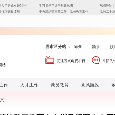
县市区分站 ：
颍州
颍泉
颍
党建视点电视栏目
阜阳先
工作
人才工作
党员教育
党风廉政
文