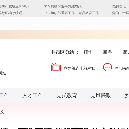
县市区分站 ：
颍州
颍泉
颍
党建视点电视栏目
阜阳先
工作
人才工作
党员教育
党风廉政
文