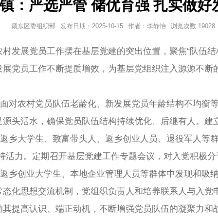
镇：严选严管 储优育强 扎实做好
颍东区委组织部
发布日期：
2025-10-15
作者：
李静怡
浏览次数:
19028
村发展党员工作摆在基层党建的突出位置，聚焦“队伍结
发展党员工作不断提质增效，为基层党组织注入源源不断
。面对农村党员队伍老龄化、新发展党员年龄结构不均衡
足源头活水，确保党员队伍结构持续优化、后继有人。建
把返乡大学生、致富带头人、返乡创业人员、退役军人等
保持活力。定期召开基层党建工作专题会议，对入党积极分
、返乡创业大学生、本地企业管理人员等群体中发现和吸
常态化思想交流机制，党组织负责人和培养联系人与入党
助其提高认识、端正动机，不断增强党员队伍的凝聚力和