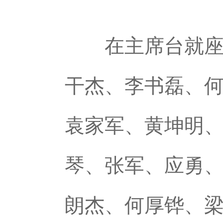
在主席台就座的
干杰、李书磊、
袁家军、黄坤明
琴、张军、应勇、
朗杰、何厚铧、