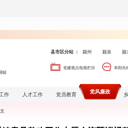
县市区分站 ：
颍州
颍泉
颍
党建视点电视栏目
阜阳先
党风廉政
工作
人才工作
党员教育
文