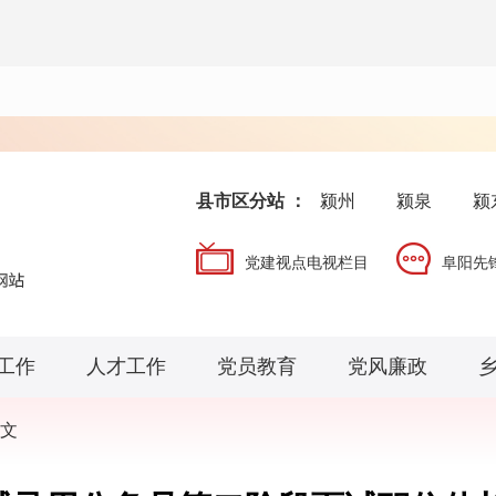
县市区分站 ：
颍州
颍泉
颍
党建视点电视栏目
阜阳先
工作
人才工作
党员教育
党风廉政
文