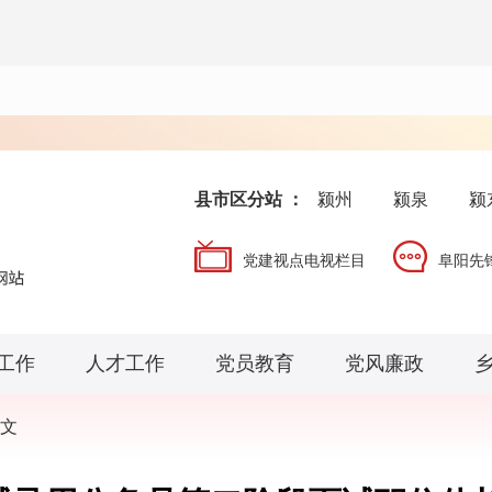
县市区分站 ：
颍州
颍泉
颍
党建视点电视栏目
阜阳先
工作
人才工作
党员教育
党风廉政
文