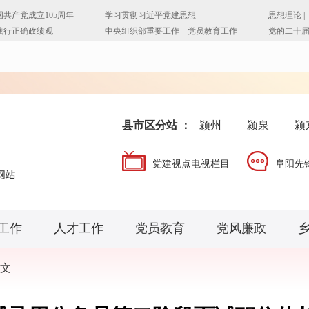
县市区分站 ：
颍州
颍泉
颍
党建视点电视栏目
阜阳先
工作
人才工作
党员教育
党风廉政
文