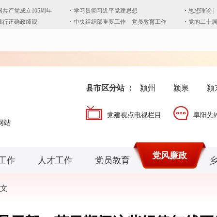
县市区分站 ：
颍州
颍泉
颍
党建视点电视栏目
阜阳先
党风廉政
工作
人才工作
党员教育
文