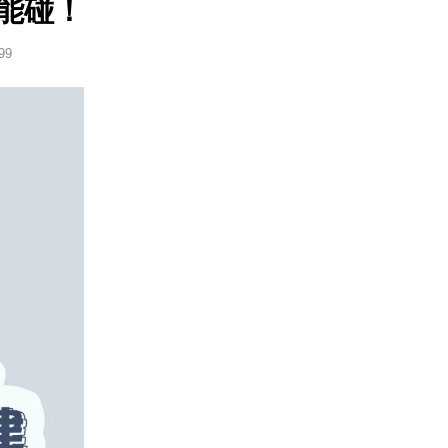
能碰！
99