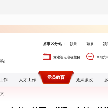
县市区分站 ：
颍州
颍泉
颍
党建视点电视栏目
阜阳先
党员教育
工作
人才工作
党风廉政
文