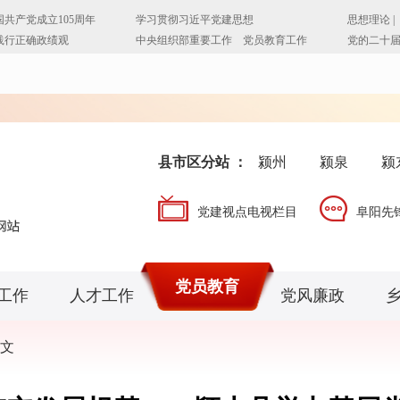
县市区分站 ：
颍州
颍泉
颍
党建视点电视栏目
阜阳先
党员教育
工作
人才工作
党风廉政
文