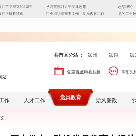
县市区分站 ：
颍州
颍泉
颍
党建视点电视栏目
阜阳先
党员教育
工作
人才工作
党风廉政
文