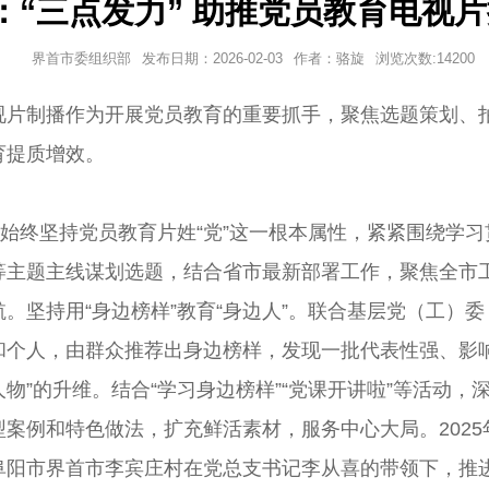
：“三点发力” 助推党员教育电视
界首市委组织部
发布日期：
2026-02-03
作者：
骆旋
浏览次数:
14200
视片制播作为开展党员教育的重要抓手，聚焦选题策划、
育提质增效。
。始终坚持党员教育片姓“党”这一根本属性，紧紧围绕学
主题主线谋划选题，结合省市最新部署工作，聚焦全市工
。坚持用“身边榜样”教育“身边人”。联合基层党（工）
和个人，由群众推荐出身边榜样，发现一批代表性强、影
人物”的升维。结合“学习身边榜样”“党课开讲啦”等活动
案例和特色做法，扩充鲜活素材，服务中心大局。202
阜阳市界首市李宾庄村在党总支书记李从喜的带领下，推