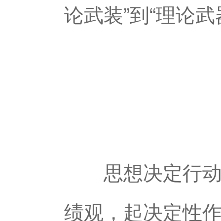
论武装”到“理论武
思想决定行动，
绩观，起决定性