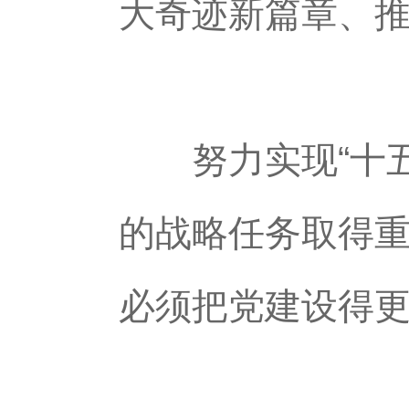
大奇迹新篇章、
努力实现“十五
的战略任务取得
必须把党建设得