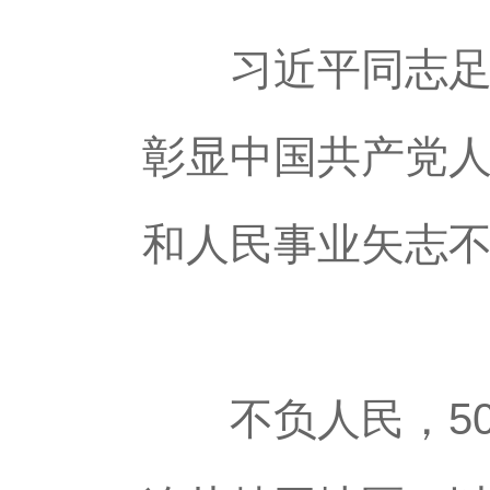
习近平同志足迹
彰显中国共产党
和人民事业矢志
不负人民，50