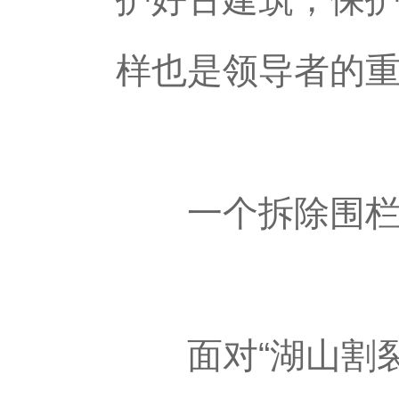
样也是领导者的重
一个拆除围栏的
面对“湖山割裂，