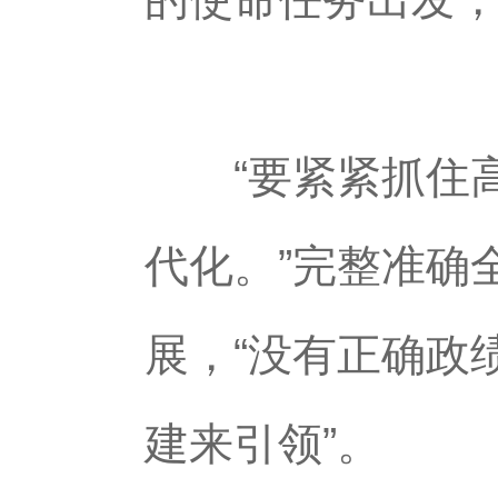
“要紧紧抓住高
代化。”完整准确
展，“没有正确政
建来引领”。