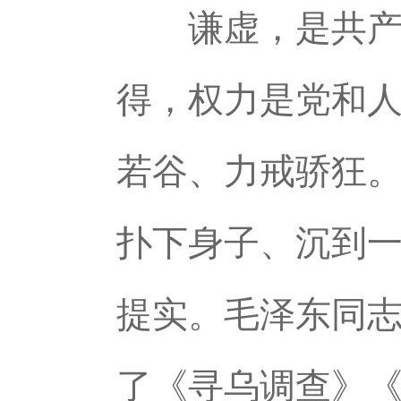
谦虚，是共产党
得，权力是党和
若谷、力戒骄狂
扑下身子、沉到
提实。毛泽东同
了《寻乌调查》