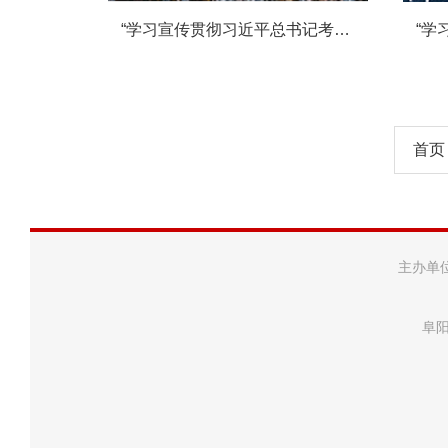
“学习宣传贯彻习近平总书记考察安徽重要讲话和党的二十届三中全会精神”系列微党课第九讲：《完善中国特色社会主义法治体系》
首页
主办单
阜阳