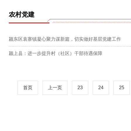
农村党建
颍东区袁寨镇凝心聚力谋新篇，切实做好基层党建工作
颍上县：进一步提升村（社区）干部待遇保障
首页
上一页
23
24
25