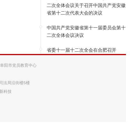
二次全体会议关于召开中国共产党安徽
省第十二次代表大会的决议
中国共产党安徽省第十一届委员会第十
二次全体会议决议
省委十一届十二次全会在合肥召开
 阜阳市党员教育中心
市司法局沿街楼5楼
新科技