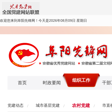
欢迎您来到阜阳先锋网！
今天是2026年08月09日 星期日
组织工作
首页
时政要闻
干部
农村党建
党建动态
城市基层党建
市直