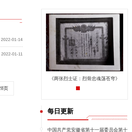
2022-01-14
2022-01-11
《两张烈士证：烈骨忠魂荡苍穹》
深入贯彻中央八项规定精神学习教育
28页
每日更新
中国共产党安徽省第十一届委员会第十