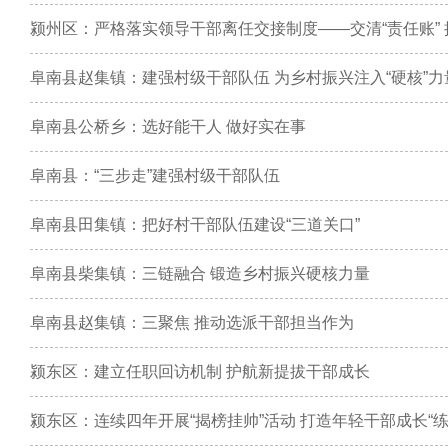
颍州区：严格落实领导干部离任交接制度——交清“责任账” 接
阜南县赵集镇：建强村级干部队伍 为乡村振兴注入“硬核”力
阜南县公桥乡：选好能干人 做好实在事
阜南县：“三步走”建强村级干部队伍
阜南县田集镇：把好村干部队伍建设“三道关口”
阜南县柴集镇：三链融合 锻造乡村振兴硬核力量
阜南县赵集镇：三聚焦 推动选派干部担当作为
颍东区：建立任职回访机制 护航新提拔干部成长
颍东区：连续四年开展“揭榜挂帅”活动 打造年轻干部成长“练