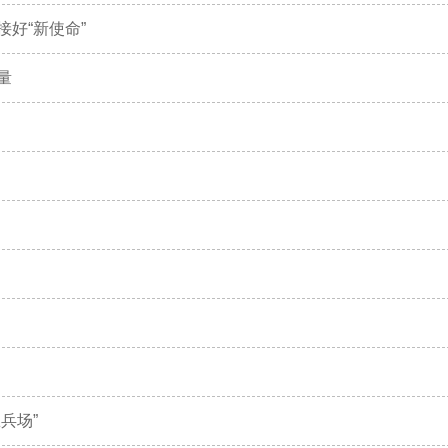
好“新使命”
量
兵场”