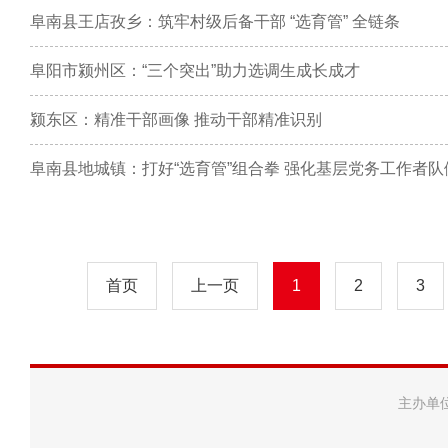
阜南县王店孜乡：筑牢村级后备干部 “选育管” 全链条
阜阳市颍州区：“三个突出”助力选调生成长成才
颍东区：精准干部画像 推动干部精准识别
阜南县地城镇：打好“选育管”组合拳 强化基层党务工作者队
首页
上一页
1
2
3
主办单