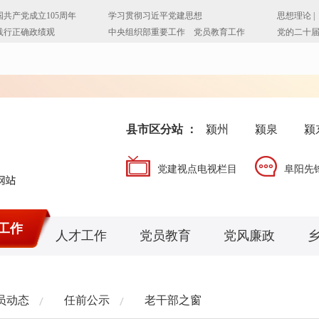
县市区分站 ：
颍州
颍泉
颍
党建视点电视栏目
阜阳先
工作
人才工作
党员教育
党风廉政
员动态
任前公示
老干部之窗