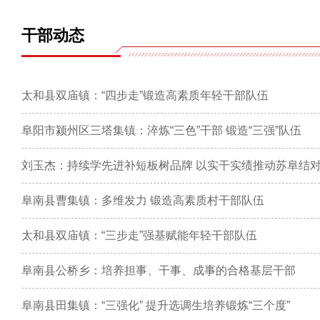
干部动态
太和县双庙镇：“四步走”锻造高素质年轻干部队伍
阜阳市颍州区三塔集镇：淬炼“三色”干部 锻造“三强”队伍
刘玉杰：持续学先进补短板树品牌 以实干实绩推动苏阜结
阜南县曹集镇：多维发力 锻造高素质村干部队伍
太和县双庙镇：“三步走”强基赋能年轻干部队伍
阜南县公桥乡：培养担事、干事、成事的合格基层干部
阜南县田集镇：“三强化” 提升选调生培养锻炼“三个度”