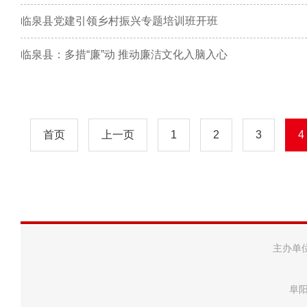
临泉县党建引领乡村振兴专题培训班开班
临泉县：多措“廉”动 推动廉洁文化入脑入心
首页
上一页
1
2
3
4
主办单
阜阳